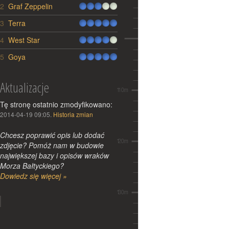
2
Graf Zeppelin
3
Terra
Nurkowie odkryli w Bałtyku
wrak okrętu wojennego z 1914r.
4
West Star
Dobrze znana naszym czytelnikom
5
Goya
fińska grupa nurków Badewanne,
odnalazła i poprawnie
zidentyfikowała wrak
Aktualizacje
rosyjskiegookrętu z czasów I
Wojny...
Tę stronę ostatnio zmodyfikowano:
Więcej »
2014-04-19 09:05.
Historia zmian
2014-12-23 22:29:15
Chcesz poprawić opis lub dodać
zdjęcie? Pomóż nam w budowie
największej bazy i opisów wraków
Morza Bałtyckiego?
Tomasz Stachura trzecim
Dowiedz się więcej »
polakiem z okładką w
zagranicznym wydaniu National
Geographic
Zmiany
Doskonale wszystkim znana