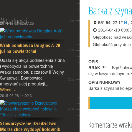
Barka z szyn
Aktualności
55° 54' 27.1"
N
, 
2014-12-23 22:37:25
2014-04-19 09:05
Głębokość nad wrak
Wrak bombowca Douglas A-20
Głębokość przy dnie
już na powierzchni
Udała się akcja podniesienia z dna
OPIS
i wydobycia na powierzchnię
BRAK !!!
- Bądź pierws
wraku samolotu z czasów II Wojny
się w lewym dolnym rok
Światowej. Bombowiec
OPIS NURKOWY
amerykańskiej produkcji...
Barka z szynami kolej
Więcej »
2015-06-28 14:02:31
Pomóż n
DOD
Komentarze wraku
Stowarzyszenie Dziedzictwo
Morza chce wydobyć holownik