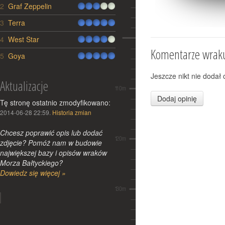
2
Graf Zeppelin
3
Terra
Nurkowie odkryli w Bałtyku
wrak okrętu wojennego z 1914r.
4
West Star
Komentarze wraku
Dobrze znana naszym czytelnikom
5
Goya
fińska grupa nurków Badewanne,
odnalazła i poprawnie
Jeszcze nikt nie dodał
zidentyfikowała wrak
Aktualizacje
rosyjskiegookrętu z czasów I
Dodaj opinię
Wojny...
Tę stronę ostatnio zmodyfikowano:
Więcej »
2014-06-28 22:59.
Historia zmian
2014-12-23 22:29:15
Chcesz poprawić opis lub dodać
zdjęcie? Pomóż nam w budowie
największej bazy i opisów wraków
Morza Bałtyckiego?
Tomasz Stachura trzecim
Dowiedz się więcej »
polakiem z okładką w
zagranicznym wydaniu National
Geographic
Zmiany
Doskonale wszystkim znana