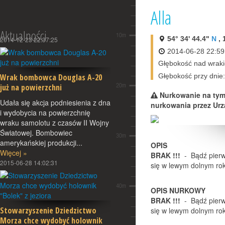
Alla
Aktualności
54° 34' 44.4"
N
, 
2014-12-23 22:37:25
2014-06-28 22:59
Głębokość nad wrak
Wrak bombowca Douglas A-20
Głębokość przy dnie
już na powierzchni
Nurkowanie na ty
Udała się akcja podniesienia z dna
nurkowania przez Urz
i wydobycia na powierzchnię
wraku samolotu z czasów II Wojny
Światowej. Bombowiec
amerykańskiej produkcji...
OPIS
Więcej »
BRAK !!!
- Bądź pierws
2015-06-28 14:02:31
się w lewym dolnym rok
OPIS NURKOWY
BRAK !!!
- Bądź pierws
Stowarzyszenie Dziedzictwo
się w lewym dolnym rok
Morza chce wydobyć holownik